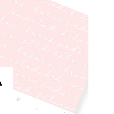
ción"
re de la
 Lovely Box
iquilla
ión →