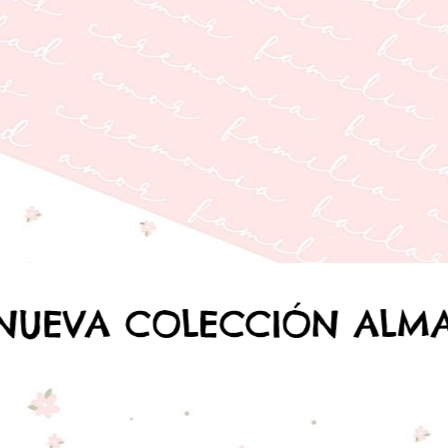
"Suscrip
Nuevo trimest
suscripción The
El club Mar
Ver colecc