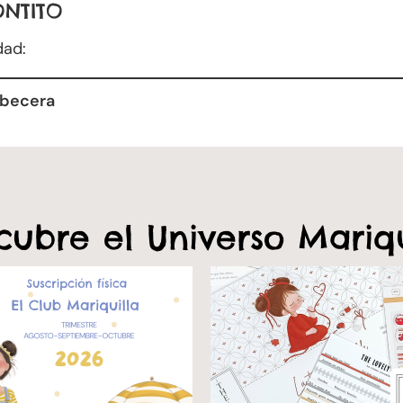
ONTITO
dad:
abecera
cubre el Universo Mariqu