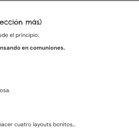
lección más)
de el principio:
pensando en comuniones.
osa.
hacer cuatro layouts bonitos…