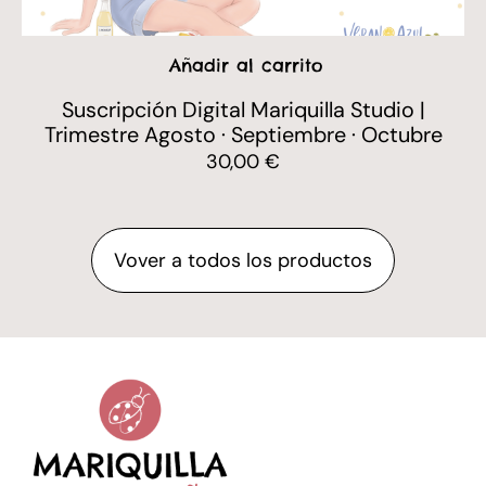
Añadir al carrito
Añ
 Digital Mariquilla Studio |
Suscripción F
osto · Septiembre · Octubre
Trimestre Agos
30,00
€
Vover a todos los productos