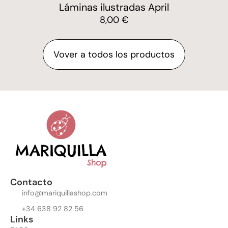
stradas April
Lamina A
00
€
8,00
Vover a todos los productos
Contacto
info@mariquillashop.com
+34 638 92 82 56
Links