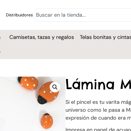
Distribuidores
a
Camisetas, tazas y regalos
Telas bonitas y cinta
o
Lámina Me
Si el pincel es tu varita má
universo como le pasa a Mar
expresión de cuando era m
Impresa en papel de acua