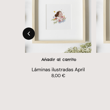
ito
Añadir al carrito
ariquilla
Láminas ilustradas April
8,00
€