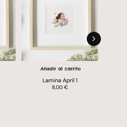
Añadir al carrito
A
Lamina April 1
Lámina
8,00
€