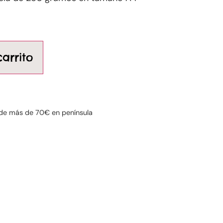
carrito
a
de más de 70€ en península