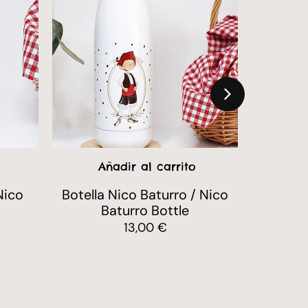
Añadir al carrito
A
Nico
Botella Nico Baturro / Nico
Taza N
Baturro Bottle
13,00
€