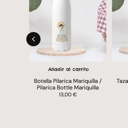
ito
Añadir al carrito
a Baturra
Botella Pilarica Mariquilla /
Taza
Pilarica Bottle Mariquilla
13,00
€