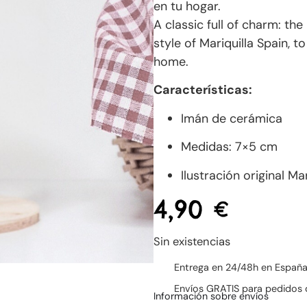
en tu hogar.
A classic full of charm: th
style of Mariquilla Spain, 
home.
Características:
Imán de cerámica
Medidas: 7×5 cm
Ilustración original Ma
4,90
€
Sin existencias
Entrega en 24/48h en Españ
Envíos GRATIS para pedidos 
Información sobre envíos